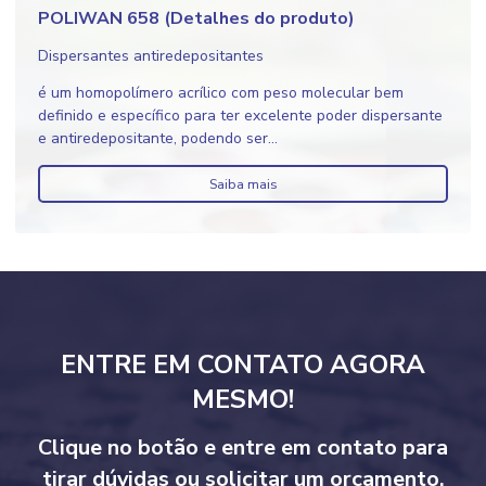
POLIWAN 658 (Detalhes do produto)
Dispersantes antiredepositantes
é um homopolímero acrílico com peso molecular bem
definido e específico para ter excelente poder dispersante
e antiredepositante, podendo ser...
Saiba mais
ENTRE EM CONTATO AGORA
MESMO!
Clique no botão e entre em contato para
tirar dúvidas ou solicitar um orçamento.