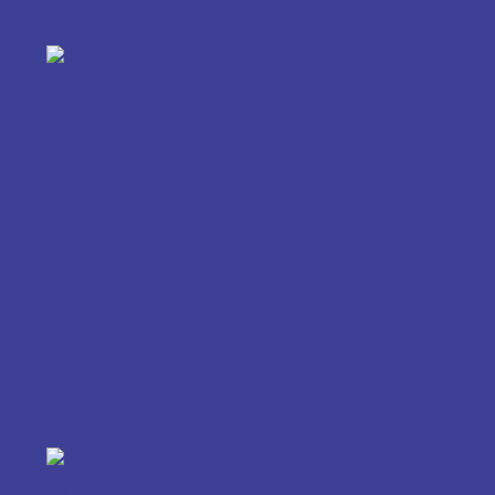
Couro
Linhas de produtos
Conheça nossa linha de produtos voltada ao ramo de
produtos de Couro, produtos como copolímeros acrílicos
para recurtimento, espessantes, fosqueantes...
Saiba mais