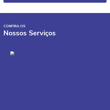
CONFIRA OS
Nossos Serviços
Outros
Linhas de produtos
Lorem ipsum dolor sit amet. Et quia illum eos repudiandae
galisum ea aspernatur odit quo consectetur itaque qui
distinctio dolor...