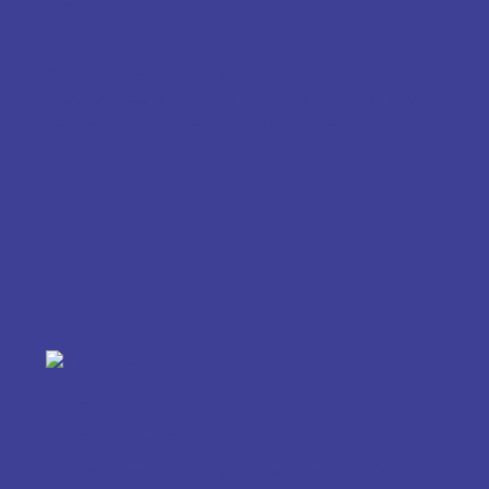
Têxtil
Linhas de produtos
Conheça nossa linha de produtos voltada ao ramo de
produtos têxtil, produtos como agentes anti-oxidante,
agentes amaciantes, umectantes entre outros.
Saiba mais
Saneantes
Linhas de produtos
Conheça nossa linha de produtos voltada ao ramo de