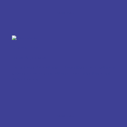
Saiba mais
Cosméticos
Linhas de produtos
Lorem ipsum dolor sit amet. Et quia illum eos repudiandae
galisum ea aspernatur odit quo consectetur itaque qui
distinctio dolor...
Saiba mais