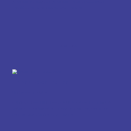
produtos de limpeza, produtos como espessantes,
copolímeros, tensoativos entre outros.
Saiba mais
Tintas & Revestimentos
Linhas de produtos
Conheça nossa linha de produtos voltada ao ramo de
tintas e revestimentos, produtos como espessantes,
resinas, umectantes entre outros.