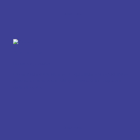
Saiba mais
Cosméticos
Linhas de produtos
Lorem ipsum dolor sit amet. Et quia illum eos repudiandae
galisum ea aspernatur odit quo consectetur itaque qui
distinctio dolor...
Saiba mais