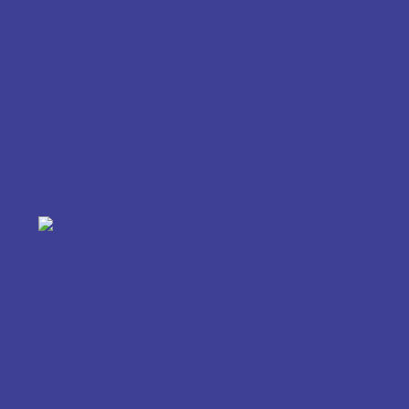
produtos de limpeza, produtos como espessantes,
copolímeros, tensoativos entre outros.
Saiba mais
Tintas & Revestimentos
Linhas de produtos
Conheça nossa linha de produtos voltada ao ramo de
tintas e revestimentos, produtos como espessantes,
resinas, umectantes entre outros.