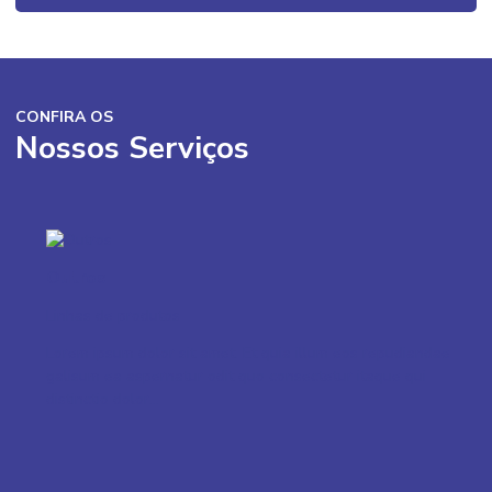
CONFIRA OS
Nossos Serviços
Outros
Linhas de produtos
Lorem ipsum dolor sit amet. Et quia illum eos repudiandae
galisum ea aspernatur odit quo consectetur itaque qui
distinctio dolor...