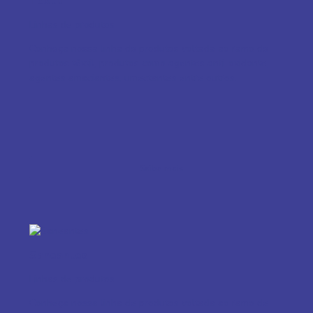
Têxtil
Linhas de produtos
Conheça nossa linha de produtos voltada ao ramo de
produtos têxtil, produtos como agentes anti-oxidante,
agentes amaciantes, umectantes entre outros.
Saiba mais
Saneantes
Linhas de produtos
Conheça nossa linha de produtos voltada ao ramo de