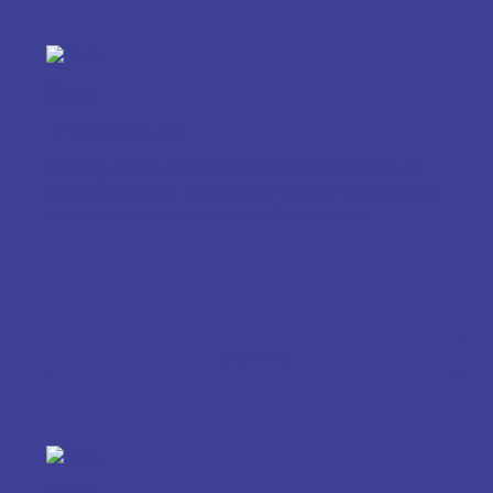
Couro
Linhas de produtos
Conheça nossa linha de produtos voltada ao ramo de
produtos de Couro, produtos como copolímeros acrílicos
para recurtimento, espessantes, fosqueantes...
Saiba mais