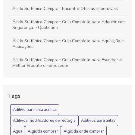
Ácido Sulfônico Comprar: Encontre Ofertas Imperdíveis
Ácido Sulfônico Comprar: Guia Completo para Adquirir com
Segurança e Qualidade
Ácido Sulfônico Comprar: Guia Completo para Aquisição e
Aplicações
Ácido Sulfônico Comprar: Guia Completo para Escolher o
Melhor Produto e Fornecedor
Ácido Sulfônico Matéria Prima Química
Ácido Sulfônico: Benefícios e Aplicações Essenciais
Tags
Ácido Sulfônico: Benefícios e Aplicações Químicas
Aditivo para tinta acrilica
Ácido sulfônico: componente essencial na formulação de
Aditivos modificadores de reologia
Aditivos para tintas
detergentes
Agua
Algicida comprar
Algicida onde comprar