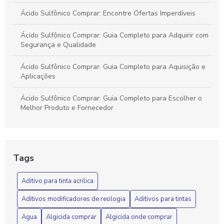
Ácido Sulfônico Comprar: Encontre Ofertas Imperdíveis
Ácido Sulfônico Comprar: Guia Completo para Adquirir com
Segurança e Qualidade
Ácido Sulfônico Comprar: Guia Completo para Aquisição e
Aplicações
Ácido Sulfônico Comprar: Guia Completo para Escolher o
Melhor Produto e Fornecedor
Ácido Sulfônico Matéria Prima Química
Ácido Sulfônico: Benefícios e Aplicações Essenciais
Tags
Ácido Sulfônico: Benefícios e Aplicações Químicas
Aditivo para tinta acrilica
Ácido sulfônico: componente essencial na formulação de
Aditivos modificadores de reologia
Aditivos para tintas
detergentes
Agua
Algicida comprar
Algicida onde comprar