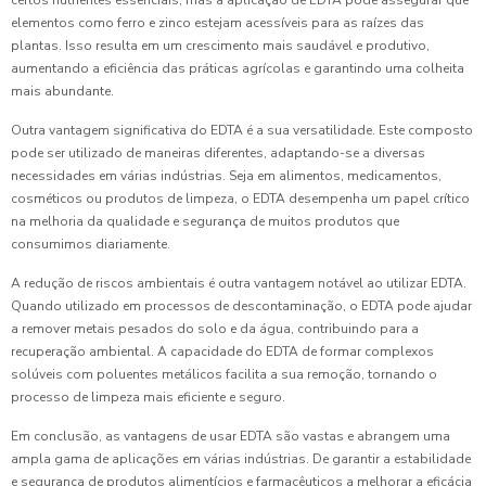
certos nutrientes essenciais, mas a aplicação de EDTA pode assegurar que
elementos como ferro e zinco estejam acessíveis para as raízes das
plantas. Isso resulta em um crescimento mais saudável e produtivo,
aumentando a eficiência das práticas agrícolas e garantindo uma colheita
mais abundante.
Outra vantagem significativa do EDTA é a sua versatilidade. Este composto
pode ser utilizado de maneiras diferentes, adaptando-se a diversas
necessidades em várias indústrias. Seja em alimentos, medicamentos,
cosméticos ou produtos de limpeza, o EDTA desempenha um papel crítico
na melhoria da qualidade e segurança de muitos produtos que
consumimos diariamente.
A redução de riscos ambientais é outra vantagem notável ao utilizar EDTA.
Quando utilizado em processos de descontaminação, o EDTA pode ajudar
a remover metais pesados do solo e da água, contribuindo para a
recuperação ambiental. A capacidade do EDTA de formar complexos
solúveis com poluentes metálicos facilita a sua remoção, tornando o
processo de limpeza mais eficiente e seguro.
Em conclusão, as vantagens de usar EDTA são vastas e abrangem uma
ampla gama de aplicações em várias indústrias. De garantir a estabilidade
e segurança de produtos alimentícios e farmacêuticos a melhorar a eficácia