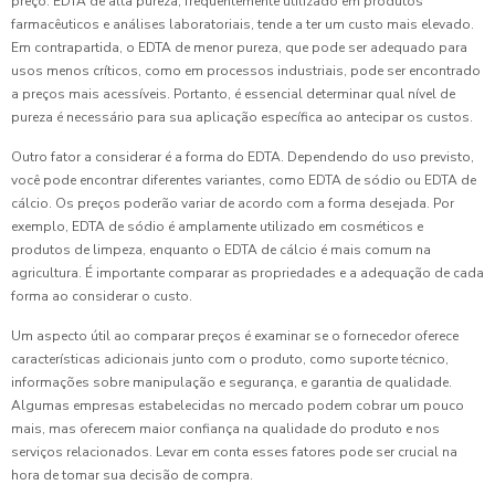
preço. EDTA de alta pureza, frequentemente utilizado em produtos
farmacêuticos e análises laboratoriais, tende a ter um custo mais elevado.
Em contrapartida, o EDTA de menor pureza, que pode ser adequado para
usos menos críticos, como em processos industriais, pode ser encontrado
a preços mais acessíveis. Portanto, é essencial determinar qual nível de
pureza é necessário para sua aplicação específica ao antecipar os custos.
Outro fator a considerar é a forma do EDTA. Dependendo do uso previsto,
você pode encontrar diferentes variantes, como EDTA de sódio ou EDTA de
cálcio. Os preços poderão variar de acordo com a forma desejada. Por
exemplo, EDTA de sódio é amplamente utilizado em cosméticos e
produtos de limpeza, enquanto o EDTA de cálcio é mais comum na
agricultura. É importante comparar as propriedades e a adequação de cada
forma ao considerar o custo.
Um aspecto útil ao comparar preços é examinar se o fornecedor oferece
características adicionais junto com o produto, como suporte técnico,
informações sobre manipulação e segurança, e garantia de qualidade.
Algumas empresas estabelecidas no mercado podem cobrar um pouco
mais, mas oferecem maior confiança na qualidade do produto e nos
serviços relacionados. Levar em conta esses fatores pode ser crucial na
hora de tomar sua decisão de compra.