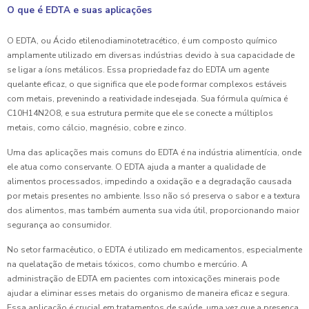
O que é EDTA e suas aplicações
O EDTA, ou Ácido etilenodiaminotetracético, é um composto químico
amplamente utilizado em diversas indústrias devido à sua capacidade de
se ligar a íons metálicos. Essa propriedade faz do EDTA um agente
quelante eficaz, o que significa que ele pode formar complexos estáveis
com metais, prevenindo a reatividade indesejada. Sua fórmula química é
C10H14N2O8, e sua estrutura permite que ele se conecte a múltiplos
metais, como cálcio, magnésio, cobre e zinco.
Uma das aplicações mais comuns do EDTA é na indústria alimentícia, onde
ele atua como conservante. O EDTA ajuda a manter a qualidade de
alimentos processados, impedindo a oxidação e a degradação causada
por metais presentes no ambiente. Isso não só preserva o sabor e a textura
dos alimentos, mas também aumenta sua vida útil, proporcionando maior
segurança ao consumidor.
No setor farmacêutico, o EDTA é utilizado em medicamentos, especialmente
na quelatação de metais tóxicos, como chumbo e mercúrio. A
administração de EDTA em pacientes com intoxicações minerais pode
ajudar a eliminar esses metais do organismo de maneira eficaz e segura.
Essa aplicação é crucial em tratamentos de saúde, uma vez que a presença