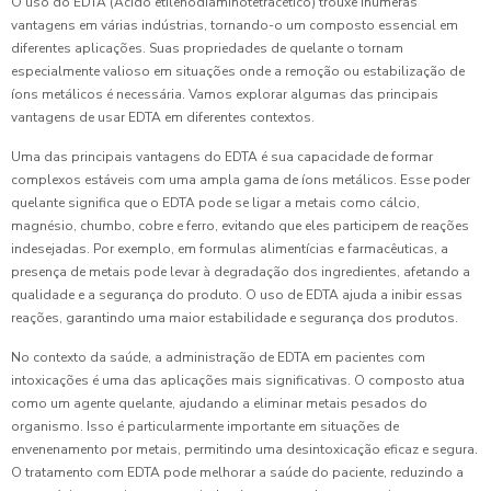
O uso do EDTA (Ácido etilenodiaminotetracético) trouxe inúmeras
vantagens em várias indústrias, tornando-o um composto essencial em
diferentes aplicações. Suas propriedades de quelante o tornam
especialmente valioso em situações onde a remoção ou estabilização de
íons metálicos é necessária. Vamos explorar algumas das principais
vantagens de usar EDTA em diferentes contextos.
Uma das principais vantagens do EDTA é sua capacidade de formar
complexos estáveis com uma ampla gama de íons metálicos. Esse poder
quelante significa que o EDTA pode se ligar a metais como cálcio,
magnésio, chumbo, cobre e ferro, evitando que eles participem de reações
indesejadas. Por exemplo, em formulas alimentícias e farmacêuticas, a
presença de metais pode levar à degradação dos ingredientes, afetando a
qualidade e a segurança do produto. O uso de EDTA ajuda a inibir essas
reações, garantindo uma maior estabilidade e segurança dos produtos.
No contexto da saúde, a administração de EDTA em pacientes com
intoxicações é uma das aplicações mais significativas. O composto atua
como um agente quelante, ajudando a eliminar metais pesados do
organismo. Isso é particularmente importante em situações de
envenenamento por metais, permitindo uma desintoxicação eficaz e segura.
O tratamento com EDTA pode melhorar a saúde do paciente, reduzindo a