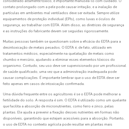
considerado altamente tóxico, é importante manuseá-lo com cuidado. O
contato prolongado com a pele pode causar irritação, e a inalação de
partículas em ambientes mal ventilados deve ser evitada. Sempre utilize
equipamentos de proteção individual (EPIs), como luvas e óculos de
segurança, ao trabalhar com EDTA. Além disso, as diretrizes de segurança
e as instruções do fabricante devem ser seguidas rigorosamente.
Muitas pessoas também se questionam sobre a eficácia do EDTA para a
desintoxicação de metais pesados. O EDTA é, de fato, utilizado em
tratamentos médicos, especialmente na quelatação de metais como
chumbo e mercúrio, ajudando a eliminar esses elementos tóxicos do
organismo. Contudo, seu uso deve ser supervisionado por um profissional
de saúde qualificado, uma vez que a administração inadequada pode
causar complicações. É importante lembrar que o uso de EDTA deve ser
feito apenas em casos de intoxicação confirmada.
Uma dúvida frequente entre os agricultores é se o EDTA pode melhorar a
fertilidade do solo. A resposta é sim. O EDTA é utilizado como um quelante
que facilita a absorção de micronutrientes, como ferro e zinco, pelas
plantas. Ele ajuda a prevenir a fixação desses nutrientes em formas não
disponíveis, garantindo que estejam acessíveis para a absorção. Portanto,
o uso de EDTA no contexto agrícola pode resultar em plantas mais