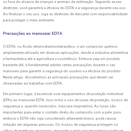
os fora do alcance de crianças e animais de estimação. Seguindo essas
diretrizes, você garantirá a eficácia do EDTA e a segurança durante seu uso.
Ao finalizar o seu uso, siga as diretrizes de descarte com responsabilidade
para proteger o meio ambiente.
Precauções ao manusear EDTA
O EDTA, ou Ácido etilenodiaminotetracético, é um composto químico
amplamente utilizado em diversas aplicações, desde a indústria alimentícia
e farmacêutica até a agricultura e cosméticos. Embora seja um produto
bastante útil, é fundamental adotar certas precauções durante o seu
manuseio para garantir a segurança do usuário e a eficácia do produto.
Neste artigo, discutiremos as principais precauções que devem ser
observadas ao trabalhar com EDTA.
Em primeiro lugar, é essencial usar equipamentos de proteção individual
(EPIs) ao manusear EDTA. Isso inclui o uso de luvas de proteção, óculos de
segurança e, quando necessário, máscara respiratória. As luvas são
importantes para evitar o contato direto do composto com a pele, pois,
embora o EDTA não seja considerado altamente tóxico, pode causar
irritação em algumas pessoas. Os óculos de segurança protegem os
olhos de eventuais respingos, enquanto a máscara respiratória pode ser