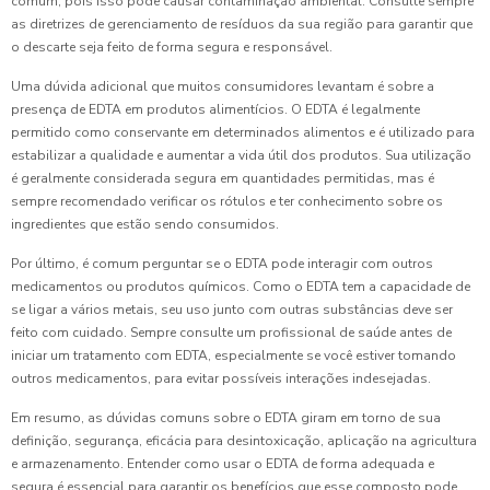
comum, pois isso pode causar contaminação ambiental. Consulte sempre
as diretrizes de gerenciamento de resíduos da sua região para garantir que
o descarte seja feito de forma segura e responsável.
Uma dúvida adicional que muitos consumidores levantam é sobre a
presença de EDTA em produtos alimentícios. O EDTA é legalmente
permitido como conservante em determinados alimentos e é utilizado para
estabilizar a qualidade e aumentar a vida útil dos produtos. Sua utilização
é geralmente considerada segura em quantidades permitidas, mas é
sempre recomendado verificar os rótulos e ter conhecimento sobre os
ingredientes que estão sendo consumidos.
Por último, é comum perguntar se o EDTA pode interagir com outros
medicamentos ou produtos químicos. Como o EDTA tem a capacidade de
se ligar a vários metais, seu uso junto com outras substâncias deve ser
feito com cuidado. Sempre consulte um profissional de saúde antes de
iniciar um tratamento com EDTA, especialmente se você estiver tomando
outros medicamentos, para evitar possíveis interações indesejadas.
Em resumo, as dúvidas comuns sobre o EDTA giram em torno de sua
definição, segurança, eficácia para desintoxicação, aplicação na agricultura
e armazenamento. Entender como usar o EDTA de forma adequada e
segura é essencial para garantir os benefícios que esse composto pode