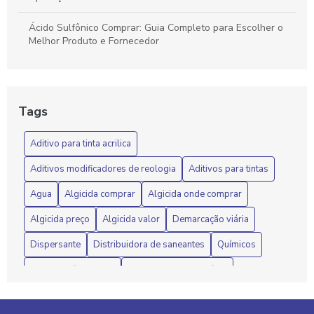
Ácido Sulfônico Comprar: Guia Completo para Escolher o
Melhor Produto e Fornecedor
Ácido Sulfônico Matéria Prima Química
Ácido Sulfônico: Benefícios e Aplicações Essenciais
Tags
Ácido Sulfônico: Benefícios e Aplicações Químicas
Aditivo para tinta acrilica
Ácido sulfônico: componente essencial na formulação de
Aditivos modificadores de reologia
Aditivos para tintas
detergentes
Agua
Algicida comprar
Algicida onde comprar
Ácido Sulfônico: Entenda Suas Aplicações e Benefícios na
Algicida preço
Algicida valor
Demarcação viária
Indústria
Dispersante
Distribuidora de saneantes
Químicos
Ácido Sulfônico: Entenda Suas Propriedades, Usos e
Vantagens Essenciais
Resina acrílica preço
aditivo para tinta acrílica
aditivo para tinta látex
algicida
algicida onde comprar
Ácido Sulfônico: Guia Completo Sobre Propriedades, Usos
e Benefícios