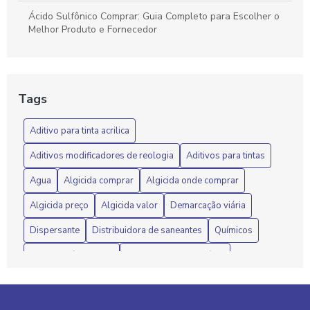
Ácido Sulfônico Comprar: Guia Completo para Escolher o
Melhor Produto e Fornecedor
Ácido Sulfônico Matéria Prima Química
Ácido Sulfônico: Benefícios e Aplicações Essenciais
Tags
Ácido Sulfônico: Benefícios e Aplicações Químicas
Aditivo para tinta acrilica
Ácido sulfônico: componente essencial na formulação de
Aditivos modificadores de reologia
Aditivos para tintas
detergentes
Agua
Algicida comprar
Algicida onde comprar
Ácido Sulfônico: Entenda Suas Aplicações e Benefícios na
Algicida preço
Algicida valor
Demarcação viária
Indústria
Dispersante
Distribuidora de saneantes
Químicos
Ácido Sulfônico: Entenda Suas Propriedades, Usos e
Vantagens Essenciais
Resina acrílica preço
aditivo para tinta acrílica
aditivo para tinta látex
algicida
algicida onde comprar
Ácido Sulfônico: Guia Completo Sobre Propriedades, Usos
e Benefícios
algicida preço
algicida valor
amida onde comprar